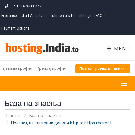
+91 98280-88352
|
|
|
|
|
Freelancer India
Affiliates
Testimonials
Client Login
FAQ
Payment Options
MENU
Најава на профил
Креирај профил
Потрошувачка кошничка
Togg
navig
База на знаења
Почетна
База на знаења
Преглед на тагирани дописи http to https redirect