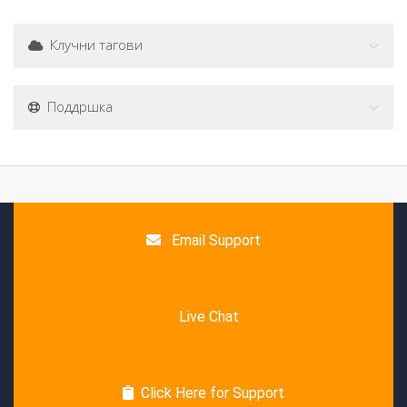
Клучни тагови
Поддршка
Email Support
Live Chat
Click Here for Support