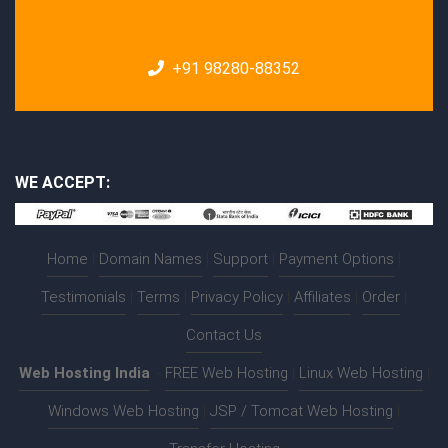
+91 98280-88352
WE ACCEPT:
Home
|
Domain Names
|
Support
|
Payment Options
|
Testimonials
|
Terms
|
Privacy Policy
|
Affiliates
|
Order
|
Contact Us
Web Hosting India
:-
FREE Web Hosting
|
Linux Web Hosting
|
Windows Web Hosting
|
JSP / Tomcat Web Hosting
|