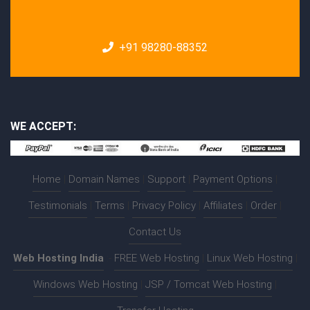
+91 98280-88352
WE ACCEPT:
Home
|
Domain Names
|
Support
|
Payment Options
|
Testimonials
|
Terms
|
Privacy Policy
|
Affiliates
|
Order
|
Contact Us
Web Hosting India
:-
FREE Web Hosting
|
Linux Web Hosting
|
Windows Web Hosting
|
JSP / Tomcat Web Hosting
|