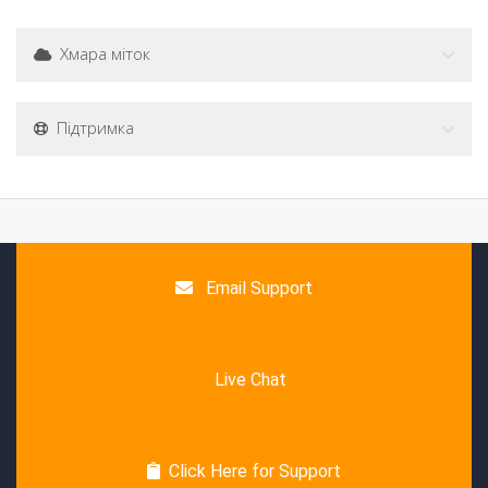
Хмара міток
Підтримка
Email Support
Live Chat
Click Here for Support