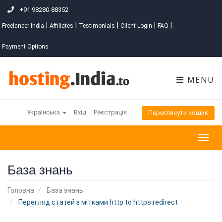
+91 98280-88352
|
|
|
|
|
Freelancer India
Affiliates
Testimonials
Client Login
FAQ
Payment Options
MENU
Українська
Вхід
Реєстрація
Переглянути кошик
Togg
navig
База знань
Головна
База знань
Перегляд статей з мітками http to https redirect