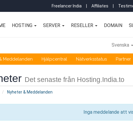
Freelancer India
|
Affiliates
|
Testimo
ME
HOSTING
SERVER
RESELLER
DOMAIN
S
Svenska
 & Meddelanden
Hjälpcentral
Nätverksstatus
Partner
heter
Det senaste från Hosting.India.to
Nyheter & Meddelanden
Inga meddelande att vi