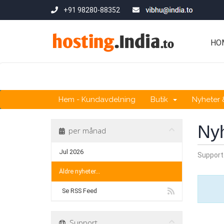
+91 98280-88352
HO
Hem - Kundavdelning
Butik
Nyheter
Ny
per månad
Jul 2026
Support
Äldre nyheter...
Se RSS Feed
Support