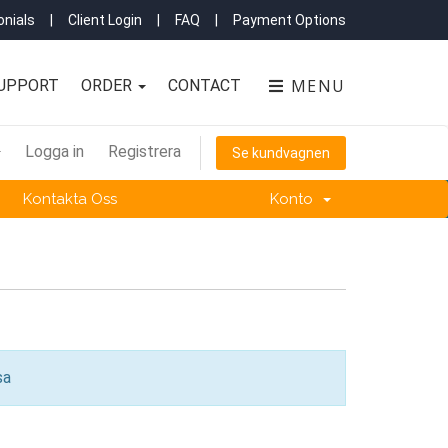
nials
|
Client Login
|
FAQ
|
Payment Options
MENU
UPPORT
ORDER
CONTACT
Logga in
Registrera
Se kundvagnen
Kontakta Oss
Konto
sa