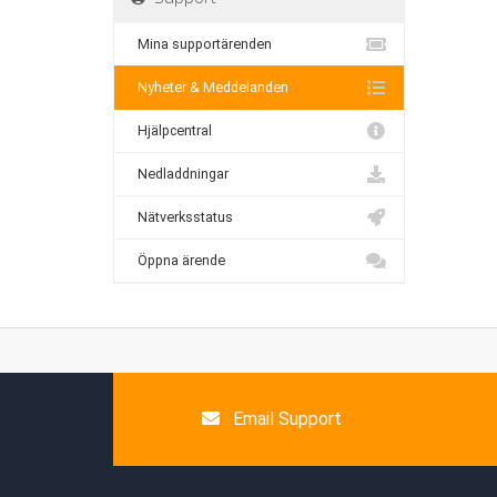
Mina supportärenden
Nyheter & Meddelanden
Hjälpcentral
Nedladdningar
Nätverksstatus
Öppna ärende
Email Support