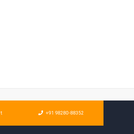
rt
+91 98280-88352