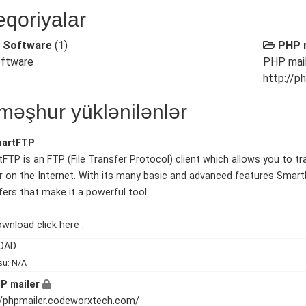
eqoriyalar
 Software
(1)
PHP 
ftware
PHP mail
http://p
məşhur yüklənilənlər
artFTP
FTP is an FTP (File Transfer Protocol) client which allows you to t
r on the Internet. With its many basic and advanced features SmartFT
fers that make it a powerful tool.
wnload click here :
OAD
sü: N/A
P mailer
//phpmailer.codeworxtech.com/