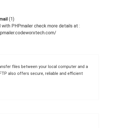
mail
(1)
 with PHPmailer check more details at :
hpmailer.codeworxtech.com/
ransfer files between your local computer and a
P also offers secure, reliable and efficient