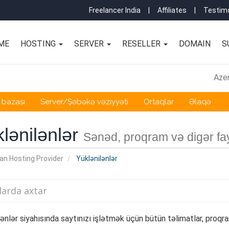
Freelancer India
|
Affiliates
|
Testimo
ME
HOSTING
SERVER
RESELLER
DOMAIN
S
Azer
 bazası
Server/Şəbəkə vəziyyəti
Ortaqlar
Əlaqə
lənilənlər
Sənəd, proqram və digər fay
an Hosting Provider
Yüklənilənlər
lənlər siyahısında saytınızı işlətmək üçün bütün təlimatlar, proqra