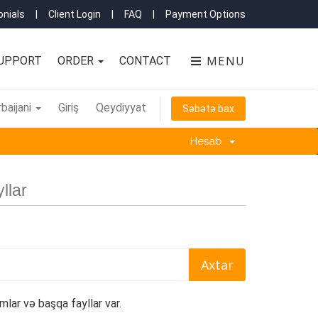
nials
|
Client Login
|
FAQ
|
Payment Options
MENU
UPPORT
ORDER
CONTACT
baijani
Giriş
Qeydiyyat
Səbətə bax
Hesab
llar
mlar və başqa fayllar var.