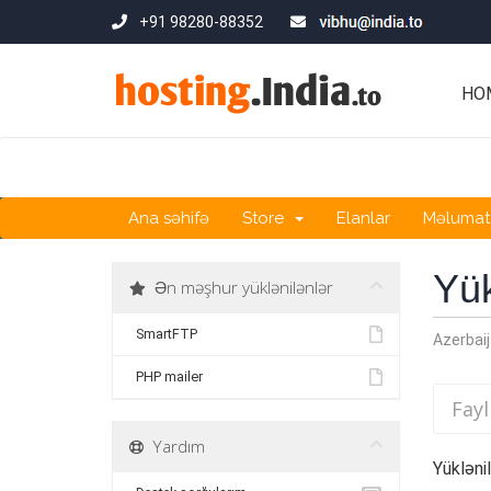
+91 98280-88352
HO
Ana səhifə
Store
Elanlar
Məlumat
Yük
Ən məşhur yüklənilənlər
SmartFTP
Azerbaij
PHP mailer
Yardım
Yükləni