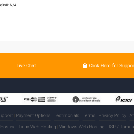
lçüsü: N/A
Live Chat
Click Here for Suppo
upport
|
Payment Options
|
Testimonials
|
Terms
|
Privacy Policy
|
Af
Hosting
|
Linux Web Hosting
|
Windows Web Hosting
|
JSP / Tomca