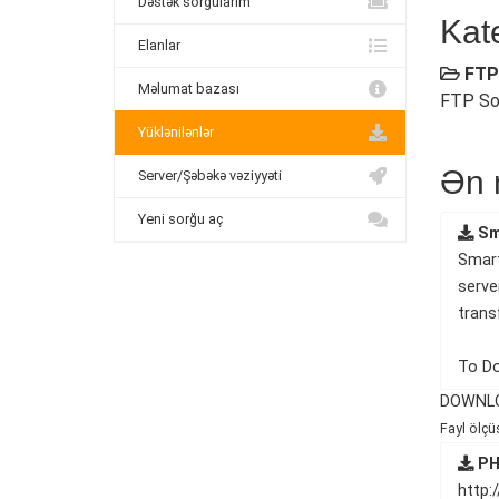
Dəstək sorğularım
Kat
Elanlar
FTP
Məlumat bazası
FTP So
Yüklənilənlər
Ən 
Server/Şəbəkə vəziyyəti
Yeni sorğu aç
Sm
Smart
serve
trans
To Do
DOWNL
Fayl ölçü
PH
http: