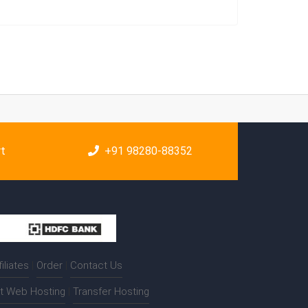
rt
+91 98280-88352
filiates
|
Order
|
Contact Us
t Web Hosting
|
Transfer Hosting