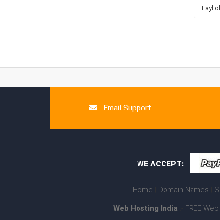
Fayl ö
Email Support
WE ACCEPT:
Home
|
Domain Names
|
S
Web Hosting India
:-
FREE Web 