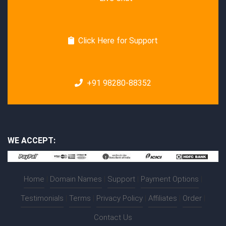
Click Here for Support
+91 98280-88352
WE ACCEPT:
Home
|
Domain Names
|
Support
|
Payment Options
|
Testimonials
|
Terms
|
Privacy Policy
|
Affiliates
|
Order
|
Contact Us