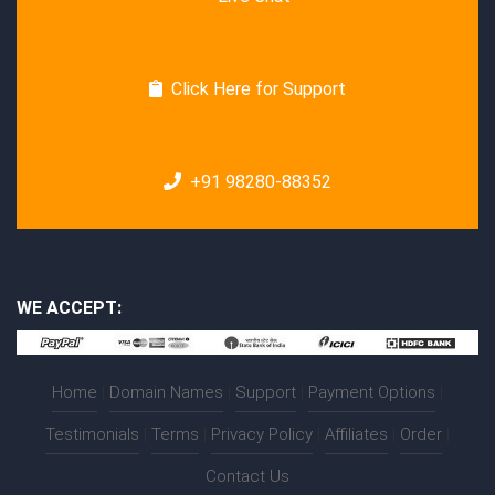
Click Here for Support
+91 98280-88352
WE ACCEPT:
Home
|
Domain Names
|
Support
|
Payment Options
|
Testimonials
|
Terms
|
Privacy Policy
|
Affiliates
|
Order
|
Contact Us