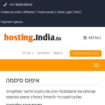
+91 98280-88352
|
|
|
|
|
Freelancer India
Affiliates
Testimonials
Client Login
FAQ
Payment Options
MENU
הרשמה
התחברות
עברית
צפייה בעגלת הקניות
Togg
navig
איפוס סיסמה
שכחתם את סיסמתכם? הזינו את כתובת הדואר האלקטרוני
שלכם למטה כדי להתחיל בתהליך איפוס הסיסמה.