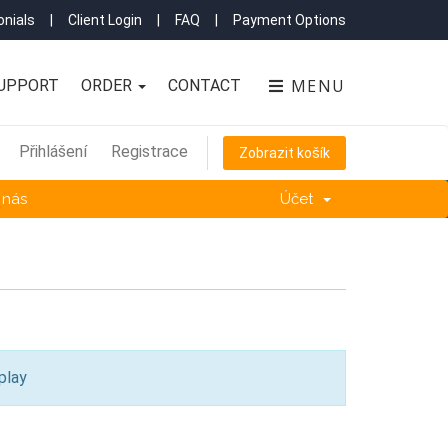
nials
|
Client Login
|
FAQ
|
Payment Options
MENU
UPPORT
ORDER
CONTACT
Přihlášení
Registrace
Zobrazit košík
 nás
Účet
play