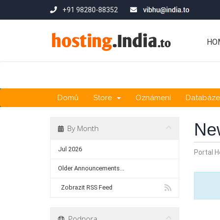
+91 98280-88352
HO
Domů
Store
Oznámení
Databáze 
Ne
By Month
Jul 2026
Portal 
Older Announcements...
Zobrazit RSS Feed
Podpora