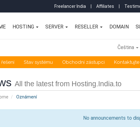
Freelancer India
|
Affiliates
|
Testimo
ME
HOSTING
SERVER
RESELLER
DOMAIN
S
Čeština
řešení
Stav systému
Obchodní zástupci
Kontaktujte
ws
All the latest from Hosting.India.to
Home
Oznámení
No announcements to dis