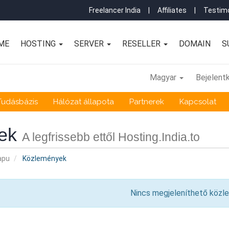
Freelancer India
|
Affiliates
|
Testimo
ME
HOSTING
SERVER
RESELLER
DOMAIN
S
Magyar
Bejelent
Tudásbázis
Hálózat állapota
Partnerek
Kapcsolat
rek
A legfrissebb ettől Hosting.India.to
apu
Közlemények
Nincs megjeleníthető közl