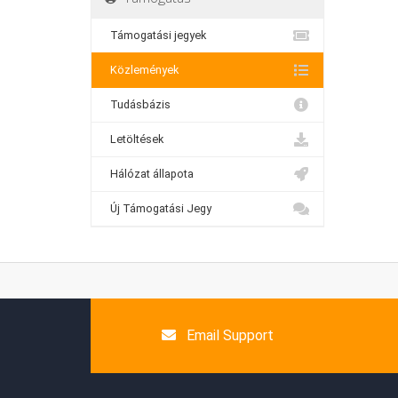
Támogatási jegyek
Közlemények
Tudásbázis
Letöltések
Hálózat állapota
Új Támogatási Jegy
Email Support