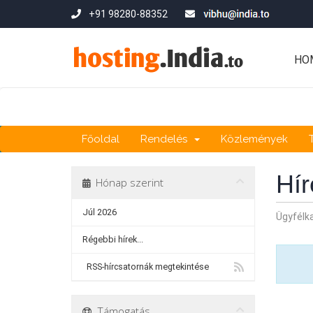
+91 98280-88352
HO
Főoldal
Rendelés
Közlemények
Hí
Hónap szerint
Júl 2026
Ügyfélk
Régebbi hírek...
RSS-hírcsatornák megtekintése
Támogatás