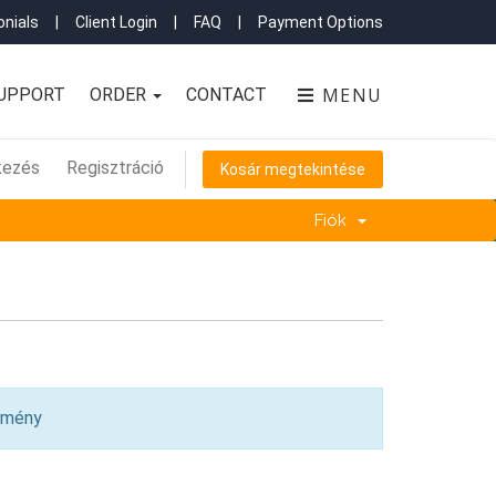
nials
|
Client Login
|
FAQ
|
Payment Options
MENU
UPPORT
ORDER
CONTACT
kezés
Regisztráció
Kosár megtekintése
Fiók
emény