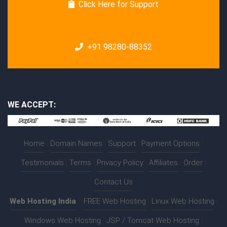
Click Here for Support
+91 98280-88352
WE ACCEPT:
Home
|
Domain Names
|
Support
|
Payment Options
|
Testimonials
|
Terms
|
Privacy Policy
|
Affiliates
|
Order
|
Contact Us
Web Hosting India
:-
FREE Web Hosting
|
Linux Web Hosting
|
Windows Web Hosting
|
JSP / Tomcat Web Hosting
|