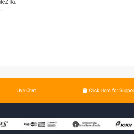
leZilla.
.
Live Chat
Click Here for Suppo