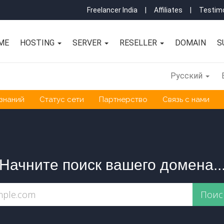
Freelancer India
|
Affiliates
|
Testimo
ME
HOSTING
SERVER
RESELLER
DOMAIN
S
Русский
 знаний
Статус сети
Партнерство
Связь с нами
Начните поиск вашего домена..