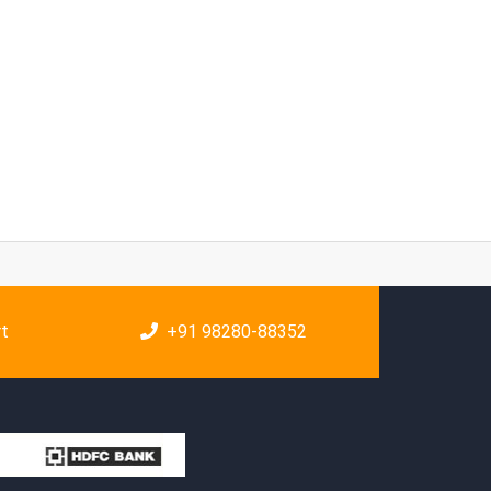
rt
+91 98280-88352