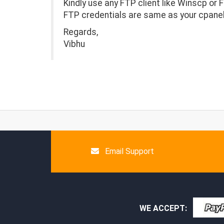
Kindly use any FTP client like Winscp or Fi
FTP credentials are same as your cpanel
Regards,
Vibhu
Email Support
WE ACCEPT: