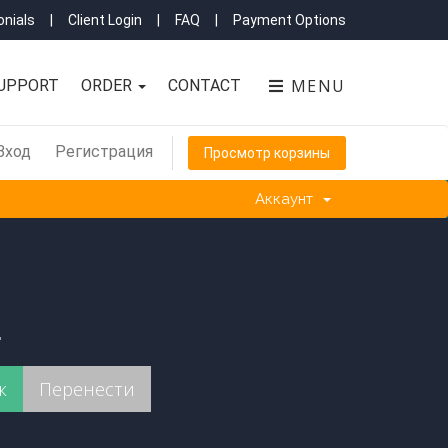
nials
|
Client Login
|
FAQ
|
Payment Options
MENU
UPPORT
ORDER
CONTACT
Вход
Регистрация
Просмотр корзины
Аккаунт
.