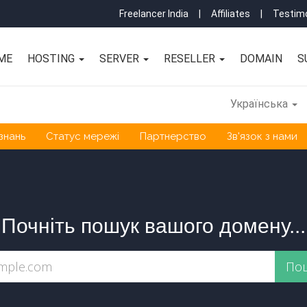
Freelancer India
|
Affiliates
|
Testimo
ME
HOSTING
SERVER
RESELLER
DOMAIN
S
Українська
знань
Статус мережі
Партнерство
Зв'язок з нами
Почніть пошук вашого домену...