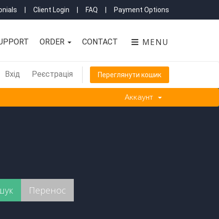
nials
|
Client Login
|
FAQ
|
Payment Options
MENU
UPPORT
ORDER
CONTACT
Вхід
Реєстрація
Переглянути кошик
Аккаунт