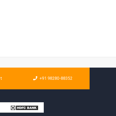
rt
+91 98280-88352