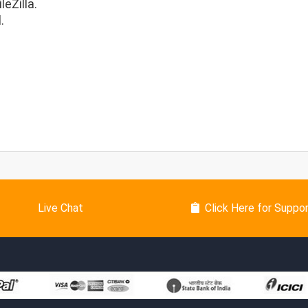
leZilla.
.
Live Chat
Click Here for Suppo