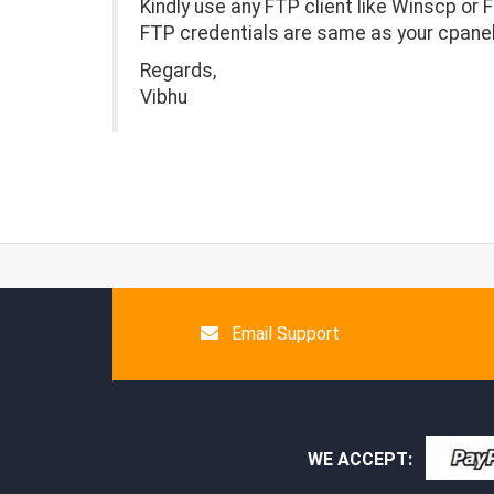
Kindly use any FTP client like Winscp or Fi
FTP credentials are same as your cpanel
Regards,
Vibhu
Email Support
WE ACCEPT: