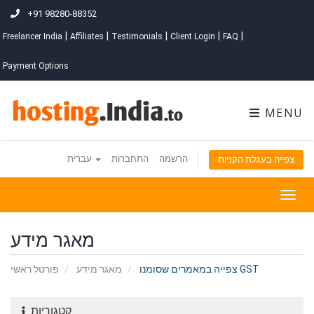
+91 98280-88352
|
|
|
|
|
Freelancer India
Affiliates
Testimonials
Client Login
FAQ
Payment Options
MENU
הרשמה
התחברות
עברית
צפייה בעגלת הקניות
Togg
navig
מאגר מידע
צפייה במאמרים שסומנו GST
מאגר מידע
פורטל ראשי
קטגוריות