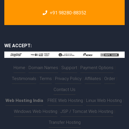
+91 98280-88352
WE ACCEPT:
Home
|
Domain Names
|
Support
|
Payment Options
|
Testimonials
|
Terms
|
Privacy Policy
|
Affiliates
|
Order
|
Contact Us
Web Hosting India
:-
FREE Web Hosting
|
Linux Web Hosting
|
Windows Web Hosting
|
JSP / Tomcat Web Hosting
|
Transfer Hosting