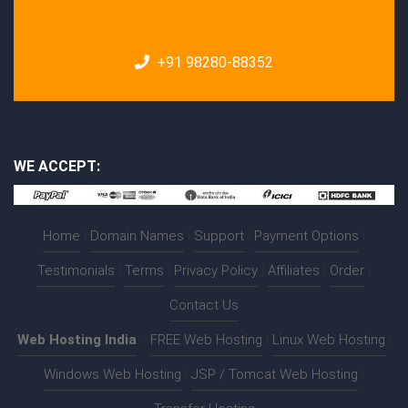
+91 98280-88352
WE ACCEPT:
Home
|
Domain Names
|
Support
|
Payment Options
|
Testimonials
|
Terms
|
Privacy Policy
|
Affiliates
|
Order
|
Contact Us
Web Hosting India
:-
FREE Web Hosting
|
Linux Web Hosting
|
Windows Web Hosting
|
JSP / Tomcat Web Hosting
|