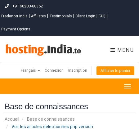
+91 98280-88352
|
|
|
|
|
Freelancer India
Affiliates
Testimonials
Client Login
FAQ
Payment Options
MENU
Français
Connexion
Inscription
Afficher le panier
Togg
navig
Base de connaissances
Accueil
Base de connaissances
Voir les articles sélectionnés php version