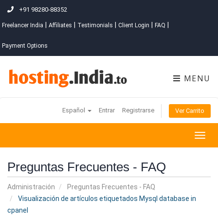
+91 98280-88352
|
|
|
|
|
Freelancer India
Affiliates
Testimonials
Client Login
FAQ
Payment Options
MENU
Español
Entrar
Registrarse
Ver Carrito
Togg
navig
Preguntas Frecuentes - FAQ
Administración
Preguntas Frecuentes - FAQ
Visualización de artículos etiquetados Mysql database in
cpanel