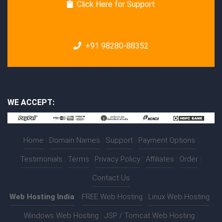
Click Here for Support
+91 98280-88352
WE ACCEPT:
Home
|
Domain Names
|
Support
|
Payment Options
|
Testimonials
|
Terms
|
Privacy Policy
|
Affiliates
|
Order
|
Contact Us
Web Hosting India
:-
FREE Web Hosting
|
Linux Web Hosting
|
Windows Web Hosting
|
JSP / Tomcat Web Hosting
|