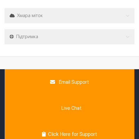
Хмара міток
Підтримка
Email Support
Live Chat
Click Here for Support