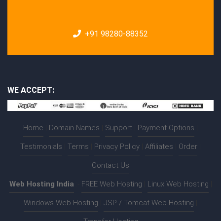
+91 98280-88352
WE ACCEPT:
Home
|
Domain Names
|
Support
|
Payment Options
|
Testimonials
|
Terms
|
Privacy Policy
|
Affiliates
|
Order
|
Contact Us
Web Hosting India
:-
FREE Web Hosting
|
Linux Web Hosting
|
Windows Web Hosting
|
JSP / Tomcat Web Hosting
|