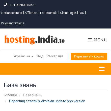
+91 98280-88352
|
|
|
|
|
Freelancer India
Affiliates
Testimonials
Client Login
FAQ
Payment Options
MENU
Українська
Вхід
Реєстрація
Переглянути кошик
Togg
navig
База знань
Головна
База знань
Перегляд статей з мітками update php version