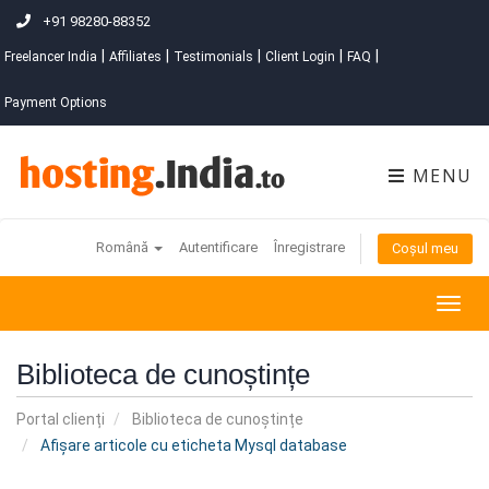
+91 98280-88352
|
|
|
|
|
Freelancer India
Affiliates
Testimonials
Client Login
FAQ
Payment Options
MENU
Română
Autentificare
Înregistrare
Coșul meu
Togg
navig
Biblioteca de cunoștințe
Portal clienți
Biblioteca de cunoștințe
Afișare articole cu eticheta Mysql database