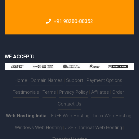
+91 98280-88352
WE ACCEPT:
Home
|
Domain Names
|
Support
|
Payment Options
|
Testimonials
|
Terms
|
Privacy Policy
|
Affiliates
|
Order
|
Contact Us
Web Hosting India
:-
FREE Web Hosting
|
Linux Web Hosting
|
Windows Web Hosting
|
JSP / Tomcat Web Hosting
|