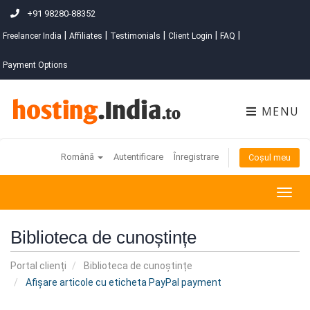
+91 98280-88352
|
|
|
|
|
Freelancer India
Affiliates
Testimonials
Client Login
FAQ
Payment Options
MENU
Română
Autentificare
Înregistrare
Coșul meu
Togg
navig
Biblioteca de cunoștințe
Portal clienți
Biblioteca de cunoștințe
Afișare articole cu eticheta PayPal payment