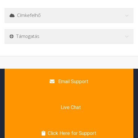
Címkefelhő
Támogatás
Email Support
Live Chat
Click Here for Support