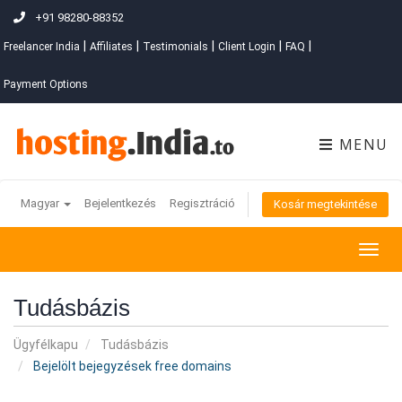
+91 98280-88352
|
|
|
|
|
Freelancer India
Affiliates
Testimonials
Client Login
FAQ
Payment Options
MENU
Magyar
Bejelentkezés
Regisztráció
Kosár megtekintése
Togg
navig
Tudásbázis
Ügyfélkapu
Tudásbázis
Bejelölt bejegyzések free domains