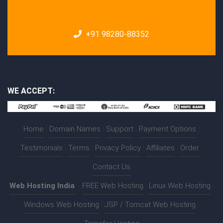
+91 98280-88352
WE ACCEPT:
Home
|
Domain Names
|
Support
|
Payment Options
|
Testimonials
|
Terms
|
Privacy Policy
|
Affiliates
|
Order
|
Contact Us
Web Hosting India
:-
FREE Web Hosting
|
Linux Web Hosting
|
Windows Web Hosting
|
JSP / Tomcat Web Hosting
|