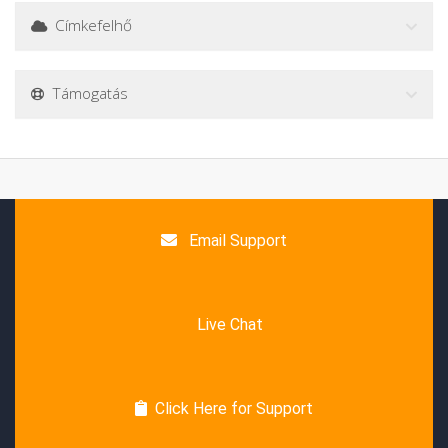
Címkefelhő
Támogatás
Email Support
Live Chat
Click Here for Support