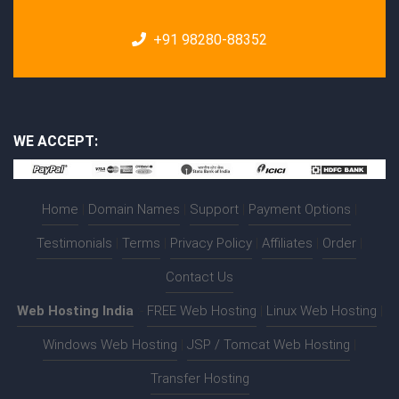
+91 98280-88352
WE ACCEPT:
Home
|
Domain Names
|
Support
|
Payment Options
|
Testimonials
|
Terms
|
Privacy Policy
|
Affiliates
|
Order
|
Contact Us
Web Hosting India
:-
FREE Web Hosting
|
Linux Web Hosting
|
Windows Web Hosting
|
JSP / Tomcat Web Hosting
|
Transfer Hosting