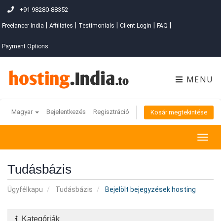
+91 98280-88352
|
|
|
|
|
Freelancer India
Affiliates
Testimonials
Client Login
FAQ
Payment Options
MENU
Magyar
Bejelentkezés
Regisztráció
Kosár megtekintése
Togg
navig
Tudásbázis
Ügyfélkapu
Tudásbázis
Bejelölt bejegyzések hosting
Kategóriák