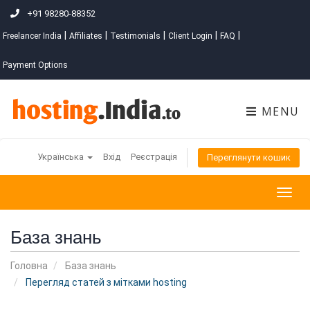
+91 98280-88352
|
|
|
|
|
Freelancer India
Affiliates
Testimonials
Client Login
FAQ
Payment Options
MENU
Українська
Вхід
Реєстрація
Переглянути кошик
Togg
navig
База знань
Головна
База знань
Перегляд статей з мітками hosting