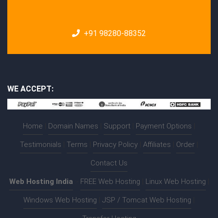
+91 98280-88352
WE ACCEPT:
Home
|
Domain Names
|
Support
|
Payment Options
|
Testimonials
|
Terms
|
Privacy Policy
|
Affiliates
|
Order
|
Contact Us
Web Hosting India
:-
FREE Web Hosting
|
Linux Web Hosting
|
Windows Web Hosting
|
JSP / Tomcat Web Hosting
|