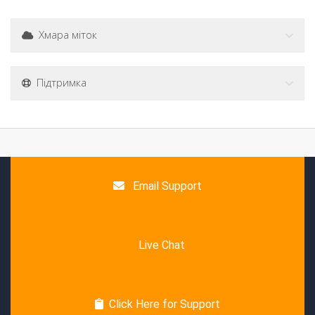
Хмара міток
Підтримка
Email Support
Live Chat
Click Here for Support