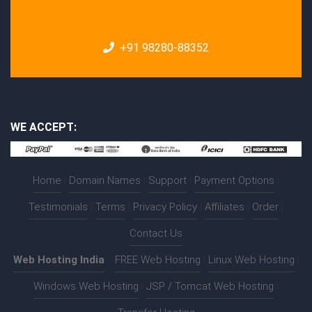
+91 98280-88352
WE ACCEPT:
Home
|
Domain Names
|
Support
|
Payment Options
|
Testimonials
|
Terms
|
Privacy Policy
|
Affiliates
|
Order
|
Contact Us
Web Hosting India
:-
FREE Web Hosting
|
Linux Web Hosting
|
Windows Web Hosting
|
JSP / Tomcat Web Hosting
|