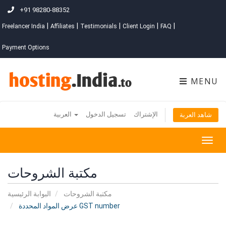
+91 98280-88352
|
|
|
|
|
Freelancer India
Affiliates
Testimonials
Client Login
FAQ
Payment Options
MENU
الإشتراك
تسجيل الدخول
العربية
شاهد العربة
Togg
navig
مكتبة الشروحات
مكتبة الشروحات
البوابة الرئيسية
عرض المواد المحددة GST number