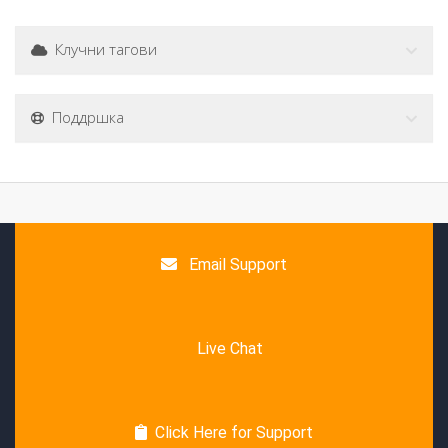
Клучни тагови
Поддршка
Email Support
Live Chat
Click Here for Support